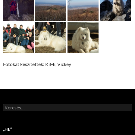
Fotókat készítették: KiMi, Vickey
Keresés:
„HE”