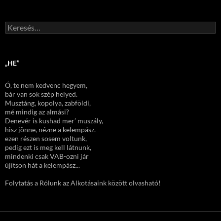
Keresés:
„HE”
Ó, te nem kedvenc hegyem,
bár van sok szép helyed.
Musztáng, kopolya, zabföldi,
mé mindig az almási?
Denevér is kushad mer’ muszály,
hisz jönne, nézne a kelempász.
ezen részen sosem voltunk,
pedig ezt is meg kell látnunk,
mindenki csak VAB-ozni jár
újítson hát a kelempász...
Folytatás a Rólunk az Alkotásaink között olvasható!