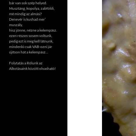
bár van sok szép helyed.
Musztáng, kopolya, zabföldi,
mé mindig az almási?
Denevér is kushad mer’
muszály,
hisz jönne, nézne a kelempász.
ezen részen sosem voltunk,
pedig ezt is meg kell látnunk,
mindenki csak VAB-ozni jár
újítson hát a kelempász...
Folytatás a Rólunk az
Alkotásaink között olvasható!