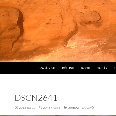
SZABÁLYZAT
RÓLUNK
TAGOK
NAPTÁR
T
DSCN2641
2015-03-17
2048 × 1536
DIABÁZ – LÁTÓKŐ