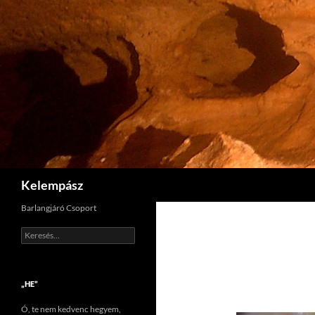
Tartalomhoz
Keresés
Kelempász
Barlangjáró Csoport
Keresés:
„HE”
Ó, te nem kedvenc hegyem,