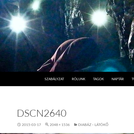
SZABÁLYZAT
RÓLUNK
TAGOK
NAPTÁR
T
DSCN2640
2015-03-17
2048 × 1536
DIABÁZ – LÁTÓKŐ