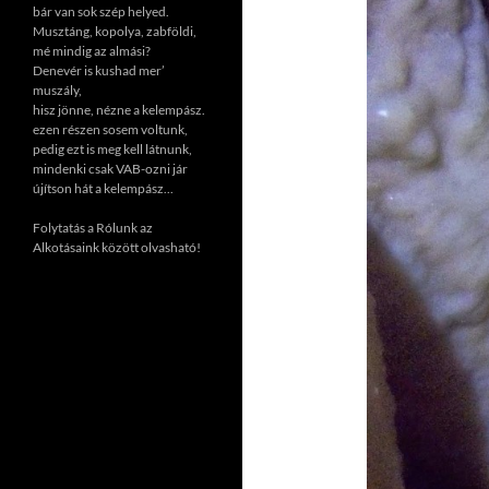
bár van sok szép helyed.
Musztáng, kopolya, zabföldi,
mé mindig az almási?
Denevér is kushad mer’
muszály,
hisz jönne, nézne a kelempász.
ezen részen sosem voltunk,
pedig ezt is meg kell látnunk,
mindenki csak VAB-ozni jár
újítson hát a kelempász...
Folytatás a Rólunk az
Alkotásaink között olvasható!