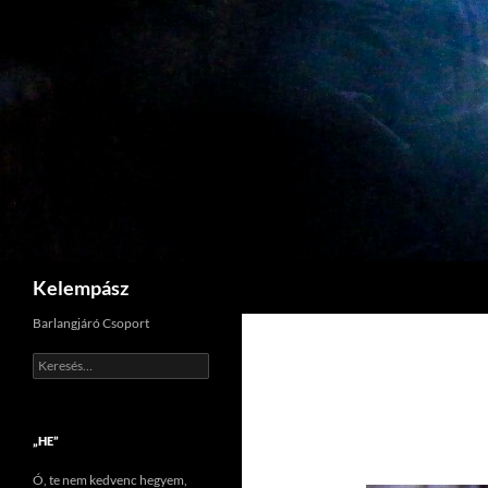
Tartalomhoz
Keresés
Kelempász
Barlangjáró Csoport
Keresés:
„HE”
Ó, te nem kedvenc hegyem,