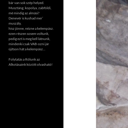
bár van sok szép helyed.
Musztáng, kopolya, zabföldi,
mé mindig az almási?
Denevér is kushad mer’
muszály,
hisz jönne, nézne a kelempász.
ezen részen sosem voltunk,
pedig ezt is meg kell látnunk,
mindenki csak VAB-ozni jár
újítson hát a kelempász...
Folytatás a Rólunk az
Alkotásaink között olvasható!