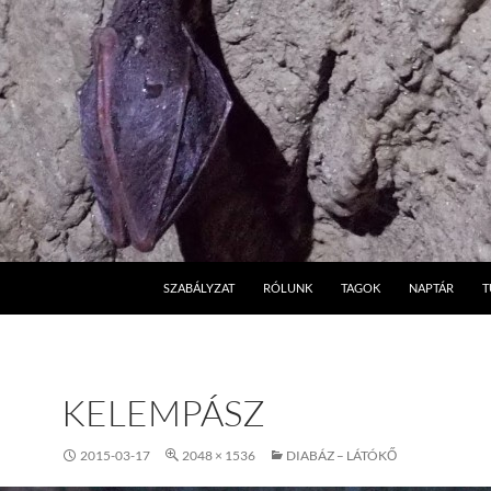
SZABÁLYZAT
RÓLUNK
TAGOK
NAPTÁR
T
KELEMPÁSZ
2015-03-17
2048 × 1536
DIABÁZ – LÁTÓKŐ