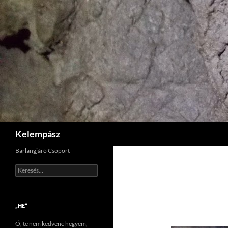
Tartalomhoz
Keresés
Kelempász
Barlangjáró Csoport
Keresés:
„HE”
Ó, te nem kedvenc hegyem,