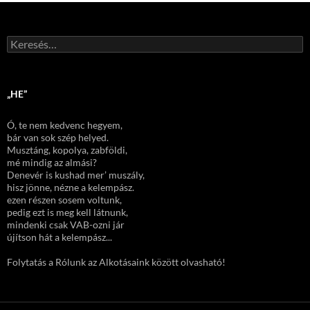
Keresés:
„HE”
Ó, te nem kedvenc hegyem,
bár van sok szép helyed.
Musztáng, kopolya, zabföldi,
mé mindig az almási?
Denevér is kushad mer’ muszály,
hisz jönne, nézne a kelempász.
ezen részen sosem voltunk,
pedig ezt is meg kell látnunk,
mindenki csak VAB-ozni jár
újítson hát a kelempász...
Folytatás a Rólunk az Alkotásaink között olvasható!