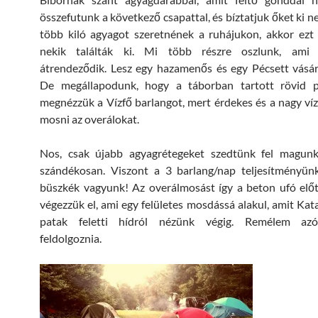
összefutunk a következő csapattal, és bíztatjuk őket ki n
több kiló agyagot szeretnének a ruhájukon, akkor ezt
nekik találták ki. Mi több részre oszlunk, ami 
átrendeződik. Lesz egy hazamenős és egy Pécsett vásár
De megállapodunk, hogy a táborban tartott rövid 
megnézzük a Vízfő barlangot, mert érdekes és a nagy víz
mosni az overálokat.
Nos, csak újabb agyagrétegeket szedtünk fel magunkr
szándékosan. Viszont a 3 barlang/nap teljesítményünk
büszkék vagyunk! Az overálmosást így a beton ufó elő
végezzük el, ami egy felületes mosdássá alakul, amit Kat
patak feletti hídról nézünk végig. Remélem azót
feldolgoznia.