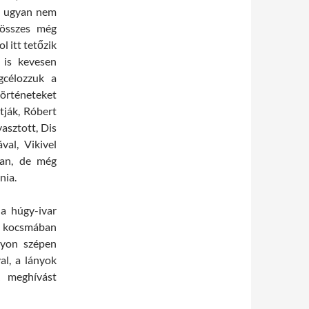
ni ugyan nem
 összes még
l itt tetőzik
 is kevesen
gcélozzuk a
történeteket
tják, Róbert
yasztott, Dis
val, Vikivel
van, de még
nia.
a húgy-ivar
a kocsmában
gyon szépen
al, a lányok
k meghívást