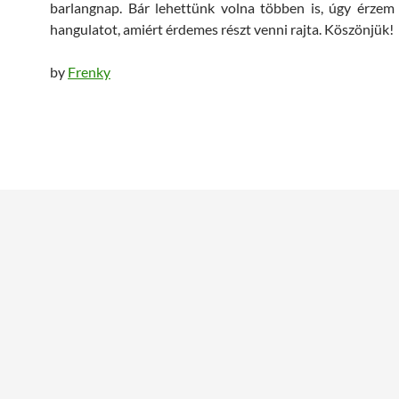
barlangnap. Bár lehettünk volna többen is, úgy érzem
hangulatot, amiért érdemes részt venni rajta. Köszönjük!
by
Frenky