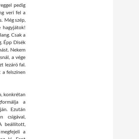
reggel pedig
ng veri fel a
is. Még szép,
e hagyjátok!
lang. Csak a
g. Épp Disék
ymást. Nekem
snál, a vége
 lezáró fal.
 a felszínen
b, konkrétan
formálja a
ján. Ezután
n csigával,
 beállított,
megfejeli a
oz ki. Fent