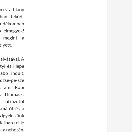
m ez a hiány
bban feküdt
szándékomban
p elmegyek!
n megint a
lyett.
alvásával. A
ötyi és Hepe
abb indult,
 dzse-pe-szé
t, ami Robi
uk Thomaszt
 sátrazótól
csmától és a
s igyekszünk
latban telik:
nk a nehezén,