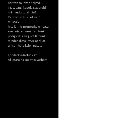
bár van sok szép helyed.
Musztáng, kopolya, zabföldi,
mé mindig az almási?
Denevér is kushad mer’
muszály,
hisz jönne, nézne a kelempász.
ezen részen sosem voltunk,
pedig ezt is meg kell látnunk,
mindenki csak VAB-ozni jár
újítson hát a kelempász...
Folytatás a Rólunk az
Alkotásaink között olvasható!