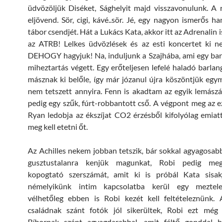
üdvözöljük Diséket, Sághelyit majd visszavonulunk. A 
eljövend. Sör, cigi, kávé..sör. Jé, egy nagyon ismerős ha
tábor csendjét. Hát a Lukács Kata, akkor itt az Adrenalin 
az ATRB! Lelkes üdvözlések és az esti koncertet ki n
DEHOGY hagyjuk! Na, induljunk a Szajhába, ami egy bar
miheztartás végett. Egy erőteljesen lefelé haladó barlan
másznak ki belőle, így már józanul újra köszöntjük eg
nem tetszett annyira. Fenn is akadtam az egyik lemászá
pedig egy szűk, fúrt-robbantott cső. A végpont meg az ezt
Ryan ledobja az ékszíjat CO2 érzésből kifolyólag emiatt
meg kell etetni őt.
Az Achilles nekem jobban tetszik, bár sokkal agyagosab
gusztustalanra kenjük magunkat, Robi pedig meg
kopogtató szerszámát, amit ki is próbál Kata sisak
némelyikünk intim kapcsolatba kerül egy meztele
vélhetőleg ebben is Robi kezét kell feltételeznünk. A
családnak szánt fotók jól sikerültek, Robi ezt még 
Bíbornak szánt agyagdarabbal, amit féltő gonddal h