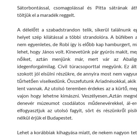
Sátorbontással, csomagolással és Pitta sátrának áth
töltjük el a maradék reggelt.
A délelőtt a szabadstrandon telik, sikerül találnunk 
helyet szép kilátással a többi strandolóra. A büfében a
nem egyenletes, de Robi így is előbb kap hamburgert, m
lehet, hogy János volt. Kinevetünk pár gyúrós makit, m
nőiket, aztán menjünk már, mert vár az Abalige
idegenforgalmilag. Civil túracsoporttal megyünk. Ez á
szokott jól elsülni részükre, de annyira most nem vagyu
tűrhetően viselkedünk. Összefutunk Ariadnésokkal, akik 
lent vannak. Az utolsó teremben érdekes az a kürtő, m
vajon hogy lehetne kimászni. Veszélyesen..Aztán megn
denevér múzeumot csodálatos műdenevérekkel, ál-er
elfogyasztjuk az utolsó fagyit, sört és részünkről pisi
nélkül érjük el Budapestet.
Lehet a korábbiak kihagyása miatt, de nekem nagyon tets