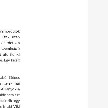
is rámordulok
. Ezek után
kihirdetik a
nszemináció
Gratulálunk!
. Egy kicsit
Szabó Dénes
angelek haj
. A lányok a
akik nem ezt
 beúszik egy
is, aki Viki