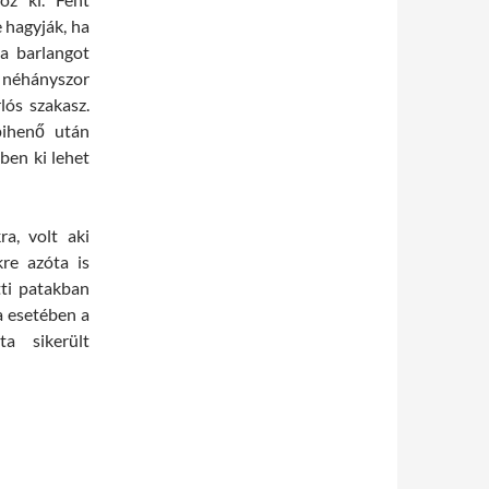
e hagyják, ha
 a barlangot
néhányszor
lós szakasz.
pihenő után
ben ki lehet
a, volt aki
re azóta is
tti patakban
a esetében a
a sikerült