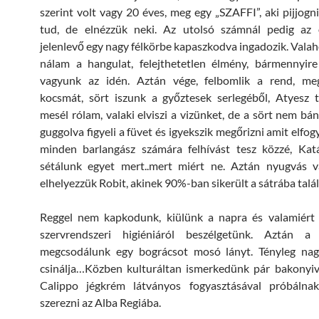
szerint volt vagy 20 éves, meg egy „SZAFFI”, aki pijjog
tud, de elnézzük neki. Az utolsó számnál pedig az
jelenlevő egy nagy félkörbe kapaszkodva ingadozik. Valaho
nálam a hangulat, felejthetetlen élmény, bármennyire
vagyunk az idén. Aztán vége, felbomlik a rend, me
kocsmát, sört iszunk a győztesek serlegéből, Atyesz 
mesél rólam, valaki elviszi a vizünket, de a sört nem bán
guggolva figyeli a füvet és igyekszik megőrizni amit elfog
minden barlangász számára felhívást tesz közzé, Katá
sétálunk egyet mert..mert miért ne. Aztán nyugvás 
elhelyezzük Robit, akinek 90%-ban sikerült a sátrába talál
Reggel nem kapkodunk, kiülünk a napra és valamiért 
szervrendszeri higiéniáról beszélgetünk. Aztán 
megcsodálunk egy bográcsot mosó lányt. Tényleg na
csinálja…Közben kulturáltan ismerkedünk pár bakonyiv
Calippo jégkrém látványos fogyasztásával próbálna
szerezni az Alba Regiába.