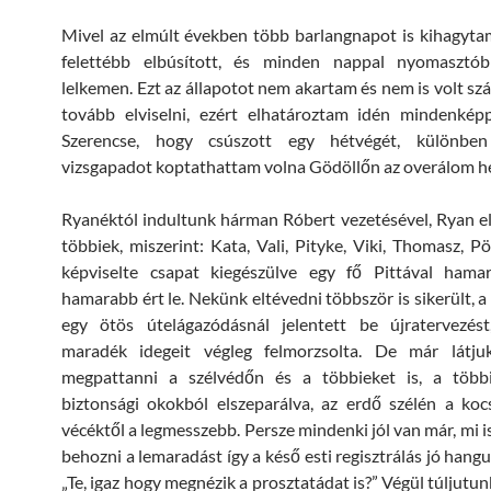
Mivel az elmúlt években több barlangnapot is kihagyta
felettébb elbúsított, és minden nappal nyomasztó
lelkemen. Ezt az állapotot nem akartam és nem is volt 
tovább elviselni, ezért elhatároztam idén mindenkép
Szerencse, hogy csúszott egy hétvégét, különbe
vizsgapadot koptathattam volna Gödöllőn az overálom he
Ryanéktól indultunk hárman Róbert vezetésével, Ryan el
többiek, miszerint: Kata, Vali, Pityke, Viki, Thomasz, P
képviselte csapat kiegészülve egy fő Pittával hamar
hamarabb ért le. Nekünk eltévedni többször is sikerült, a
egy ötös útelágazódásnál jelentett be újratervezés
maradék idegeit végleg felmorzsolta. De már látj
megpattanni a szélvédőn és a többieket is, a többi
biztonsági okokból elszeparálva, az erdő szélén a ko
vécéktől a legmesszebb. Persze mindenki jól van már, mi i
behozni a lemaradást így a késő esti regisztrálás jó hangu
„Te, igaz hogy megnézik a prosztatádat is?” Végül túljutu