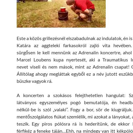
Este a közös grillezésnél elszabadulnak az indulatok, én 
Katára az aggteleki farkasokról zajló vita hevében
sürgősen le kell mennünk az Adrenalin koncertre, ahol 
Marcel Loubens kupa nyertesét, aki a Traumatikus I
nevet viseli és nem mások, mint az Adrenalin csapat! 
Állítólag ahogy megláttak egyből ez a név jutott eszükbe
büszke vagyok rá.
A koncerten a szokásos felejthetetlen hangulat: 
látványos egyszemélyes pogó bemutatója, én headb
nélkül-be is szól „valaki”. Fogy a bor, sör de kiugráljuk
mentőszolgálatos fiúkat szemlélik, mi azokat a lányokat, 
teszik. Egy piros pólósra rá is hederítünk, de ekkor
férfikéz a feneke táján…Ehh, na mindegy van itt kékpólós 