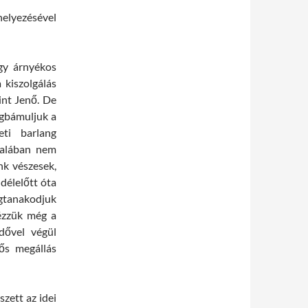
elyezésével
egy árnyékos
 kiszolgálás
int Jenő. De
egbámuljuk a
ti barlang
ltalában nem
nk vészesek,
délelőtt óta
egtanakodjuk
ézzük még a
dővel végül
lős megállás
zett az idei