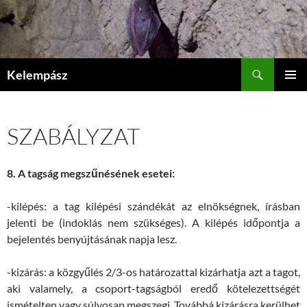
Tartalomhoz
Keresés
Kelempász
ELSŐDL
MENÜ
SZABÁLYZAT
8.
A tagság megszűnésének esetei:
-kilépés: a tag kilépési szándékát az elnökségnek, írásban
jelenti be (indoklás nem szükséges). A kilépés időpontja a
bejelentés benyújtásának napja lesz.
-kizárás: a közgyűlés 2/3-os határozattal kizárhatja azt a tagot,
aki valamely, a csoport-tagságból eredő kötelezettségét
ismételten vagy súlyosan megszegi. Továbbá kizárásra kerülhet