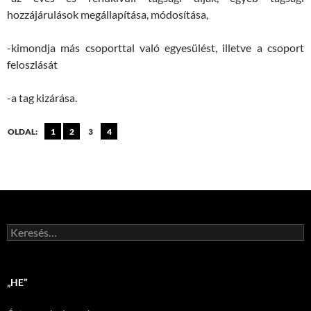
hozzájárulások megállapítása, módosítása,
-kimondja más csoporttal való egyesülést, illetve a csoport
feloszlását
-a tag kizárása.
OLDAL:
1
2
3
4
Keresés:
„HE”