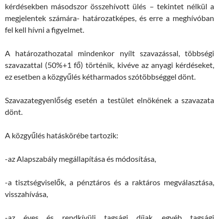
kérdésekben másodszor összehívott ülés – tekintet nélkül a
megjelentek számára- határozatképes, és erre a meghívóban
fel kell hívni a figyelmet.
A határozathozatal mindenkor nyílt szavazással, többségi
szavazattal (50%+1 fő) történik, kivéve az anyagi kérdéseket,
ez esetben a közgyűlés kétharmados szótöbbséggel dönt.
Szavazategyenlőség esetén a testület elnökének a szavazata
dönt.
A közgyűlés hatáskörébe tartozik:
-az Alapszabály megállapítása és módosítása,
-a tisztségviselők, a pénztáros és a raktáros megválasztása,
visszahívása,
-az éves és rendkívüli tagsági díjak, egyéb tagsági