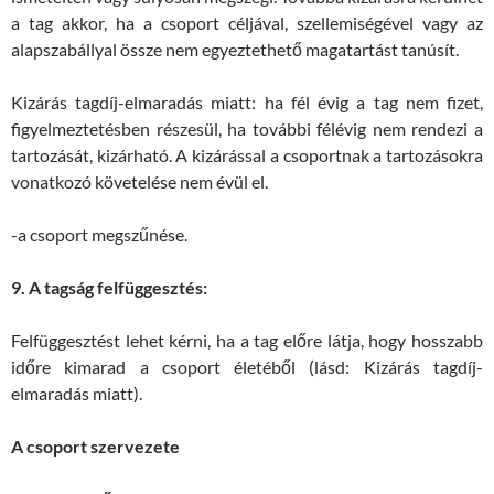
a tag akkor, ha a csoport céljával, szellemiségével vagy az
alapszabállyal össze nem egyeztethető magatartást tanúsít.
Kizárás tagdíj-elmaradás miatt: ha fél évig a tag nem fizet,
figyelmeztetésben részesül, ha további félévig nem rendezi a
tartozását, kizárható. A kizárással a csoportnak a tartozásokra
vonatkozó követelése nem évül el.
-a csoport megszűnése.
9.
A tagság felfüggesztés:
Felfüggesztést lehet kérni, ha a tag előre látja, hogy hosszabb
időre kimarad a csoport életéből (lásd: Kizárás tagdíj-
elmaradás miatt).
A csoport szervezete