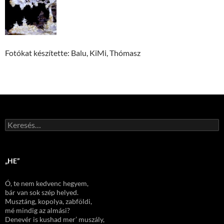
Fotókat készítette: Balu, KiMi, Thómasz
Keresés:
„HE”
Ó, te nem kedvenc hegyem,
bár van sok szép helyed.
Musztáng, kopolya, zabföldi,
mé mindig az almási?
Denevér is kushad mer’ muszály,